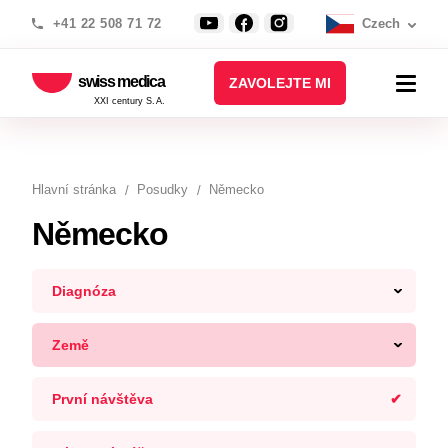
+41 22 508 71 72
Czech
swiss medica
ZAVOLEJTE MI
XXI century S.A.
Hlavní stránka
Posudky
Německo
Německo
Diagnóza
Země
První návštěva