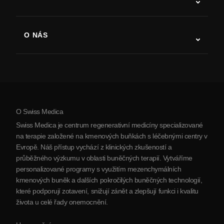
Zotavení po cévní mozkové příhodě
Studie o terapii kmenovými buňkami
Roztroušená skleróza
Terapie kmenovými buňkami
O NÁS
Parkinsonova choroba
Postup léčby kmenovými buňkami
O nás
Artritida
Náklady na terapii kmenovými buňkami
Reference
Zobrazit všechna onemocnění
Mýty o kmenových buňkách
Ceník
Protokol
O Swiss Medica
O Srbsku
Swiss Medica je centrum regenerativní medicíny specializované
Blog
na terapie založené na kmenových buňkách s léčebnými centry v
Evropě. Náš přístup vychází z klinických zkušeností a
Partnerství
průběžného výzkumu v oblasti buněčných terapií. Vytváříme
Kontaktujte nás
personalizované programy s využitím mezenchymálních
kmenových buněk a dalších pokročilých buněčných technologií,
které podporují zotavení, snižují zánět a zlepšují funkci i kvalitu
života u celé řady onemocnění.