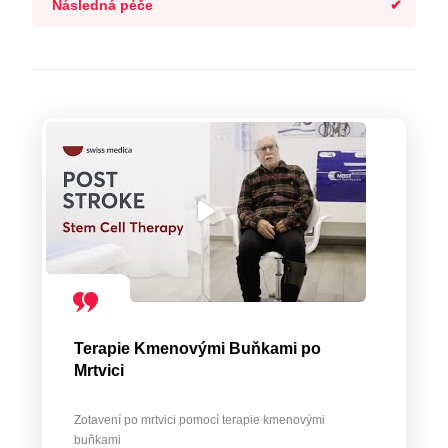
Následná péče
Terapie Kmenovými Buňkami po
Mrtvici
Zotavení po mrtvici pomocí terapie kmenovými
buňkami