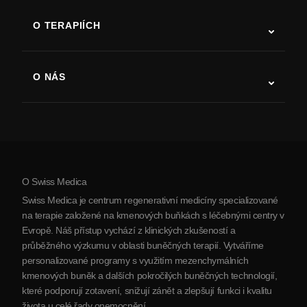
ALS
O TERAPIÍCH
Zotavení po cévní mozkové příhodě
Studie o terapii kmenovými buňkami
Roztroušená skleróza
Terapie kmenovými buňkami
O NÁS
Parkinsonova choroba
Postup léčby kmenovými buňkami
O nás
Artritida
Náklady na terapii kmenovými buňkami
Reference
Zobrazit všechna onemocnění
Mýty o kmenových buňkách
Ceník
Protokol
O Swiss Medica
O Srbsku
Swiss Medica je centrum regenerativní medicíny specializované
Blog
na terapie založené na kmenových buňkách s léčebnými centry v
Evropě. Náš přístup vychází z klinických zkušeností a
Partnerství
průběžného výzkumu v oblasti buněčných terapií. Vytváříme
Kontaktujte nás
personalizované programy s využitím mezenchymálních
kmenových buněk a dalších pokročilých buněčných technologií,
které podporují zotavení, snižují zánět a zlepšují funkci i kvalitu
života u celé řady onemocnění.