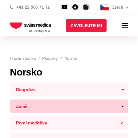
+41 22 508 71 72
Czech
swiss medica
ZAVOLEJTE MI
XXI century S.A.
Hlavní stránka
Posudky
Norsko
Norsko
Diagnóza
Země
První návštěva