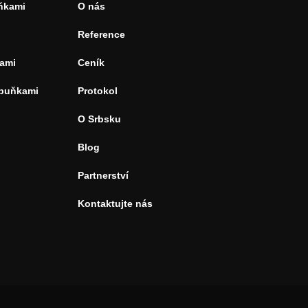
uňkami
O nás
Reference
ami
Ceník
 buňkami
Protokol
O Srbsku
Blog
Partnerství
Kontaktujte nás