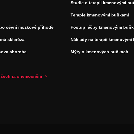
Studie o terapii kmenovými b
Terapie kmenovými buňkami
 po cévní mozkové příhodě
Postup léčby kmenovými buňk
ená skleróza
Náklady na terapii kmenovými
nova choroba
Mýty o kmenových buňkách
 všechna onemocnění