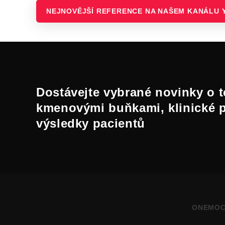
NEJNOVĚJŠÍ REFERENCE NA NAŠEM KANÁLU 
Dostávejte vybrané novinky o t
kmenovými buňkami, klinické 
výsledky pacientů
ONEMOC