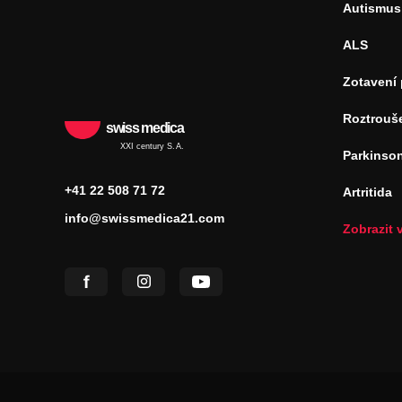
Autismus
ALS
Zotavení
Roztrouš
swiss medica
XXI century S.A.
Parkinso
+41 22 508 71 72
Artritida
info@swissmedica21.com
Zobrazit