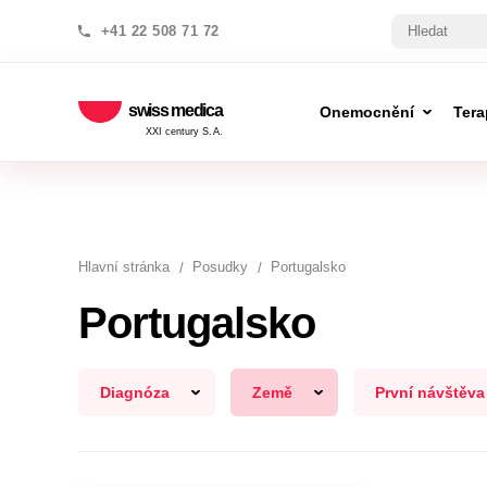
+41 22 508 71 72
swiss medica
Onemocnění
Tera
XXI century S.A.
Hlavní stránka
Posudky
Portugalsko
Portugalsko
Diagnóza
Země
První návštěva