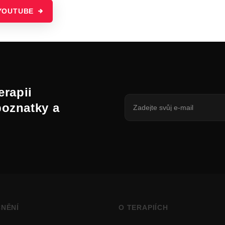
YOUTUBE
erapii
poznatky a
NĚNÍ
O TERAPIÍCH