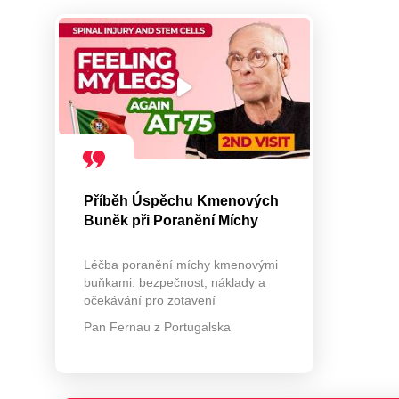
Příběh Úspěchu Kmenových
Buněk při Poranění Míchy
Léčba poranění míchy kmenovými
buňkami: bezpečnost, náklady a
očekávání pro zotavení
Pan Fernau z Portugalska