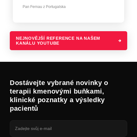
Pan Fernau z Portugalska
NEJNOVĚJŠÍ REFERENCE NA NAŠEM
KANÁLU YOUTUBE
Dostávejte vybrané novinky o
terapii kmenovými buňkami,
klinické poznatky a výsledky
pacientů