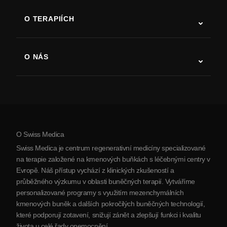
ALS
O TERAPIÍCH
Zotavení po cévní mozkové příhodě
Studie o terapii kmenovými buňkami
Roztroušená skleróza
Terapie kmenovými buňkami
O NÁS
Parkinsonova choroba
Postup léčby kmenovými buňkami
O nás
Artritida
Náklady na terapii kmenovými buňkami
Reference
Zobrazit všechna onemocnění
Mýty o kmenových buňkách
Ceník
Protokol
O Swiss Medica
O Srbsku
Swiss Medica je centrum regenerativní medicíny specializované
Blog
na terapie založené na kmenových buňkách s léčebnými centry v
Evropě. Náš přístup vychází z klinických zkušeností a
Partnerství
průběžného výzkumu v oblasti buněčných terapií. Vytváříme
Kontaktujte nás
personalizované programy s využitím mezenchymálních
kmenových buněk a dalších pokročilých buněčných technologií,
které podporují zotavení, snižují zánět a zlepšují funkci i kvalitu
života u celé řady onemocnění.