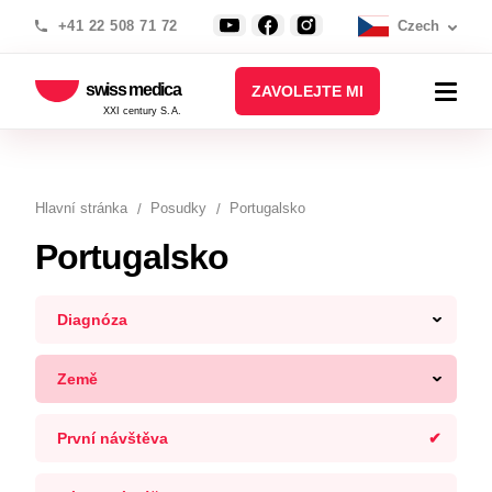
+41 22 508 71 72
Czech
swiss medica
ZAVOLEJTE MI
XXI century S.A.
Hlavní stránka
Posudky
Portugalsko
Portugalsko
Diagnóza
Země
První návštěva