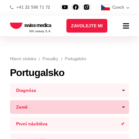
+41 22 508 71 72
Czech
swiss medica
ZAVOLEJTE MI
XXI century S.A.
Hlavní stránka
Posudky
Portugalsko
Portugalsko
Diagnóza
Země
První návštěva