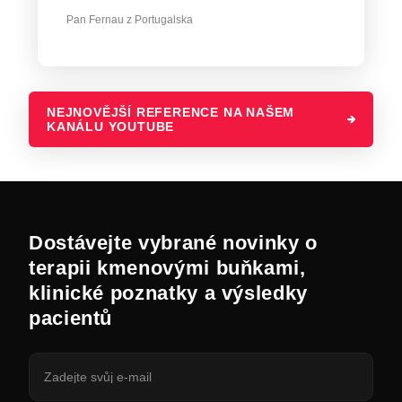
Pan Fernau z Portugalska
NEJNOVĚJŠÍ REFERENCE NA NAŠEM
KANÁLU YOUTUBE
Dostávejte vybrané novinky o
terapii kmenovými buňkami,
klinické poznatky a výsledky
pacientů