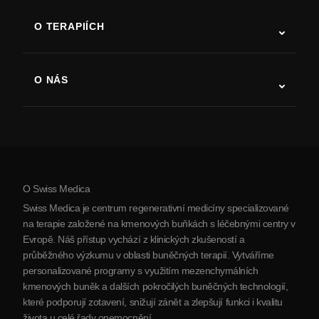
ALS
O TERAPIÍCH
Zotavení po cévní mozkové příhodě
Studie o terapii kmenovými buňkami
Roztroušená skleróza
Terapie kmenovými buňkami
O NÁS
Parkinsonova choroba
Postup léčby kmenovými buňkami
O nás
Artritida
Náklady na terapii kmenovými buňkami
Reference
Zobrazit všechna onemocnění
Mýty o kmenových buňkách
Ceník
Protokol
O Swiss Medica
O Srbsku
Swiss Medica je centrum regenerativní medicíny specializované
Blog
na terapie založené na kmenových buňkách s léčebnými centry v
Evropě. Náš přístup vychází z klinických zkušeností a
Partnerství
průběžného výzkumu v oblasti buněčných terapií. Vytváříme
Kontaktujte nás
personalizované programy s využitím mezenchymálních
kmenových buněk a dalších pokročilých buněčných technologií,
které podporují zotavení, snižují zánět a zlepšují funkci i kvalitu
života u celé řady onemocnění.