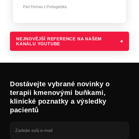
Pan Fernau z Portugalska
NEJNOVĚJŠÍ REFERENCE NA NAŠEM
KANÁLU YOUTUBE
Dostávejte vybrané novinky o
terapii kmenovými buňkami,
klinické poznatky a výsledky
pacientů