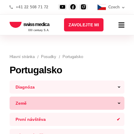
+41 22 508 71 72
Czech
swiss medica
ZAVOLEJTE MI
XXI century S.A.
Hlavní stránka
Posudky
Portugalsko
Portugalsko
Diagnóza
Země
První návštěva