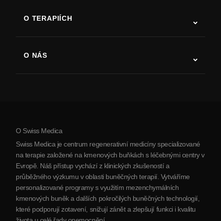
ALS
O TERAPIÍCH
Zotavení po cévní mozkové příhodě
Studie o terapii kmenovými buňkami
Roztroušená skleróza
Terapie kmenovými buňkami
O NÁS
Parkinsonova choroba
Postup léčby kmenovými buňkami
O nás
Artritida
Náklady na terapii kmenovými buňkami
Reference
Zobrazit všechna onemocnění
Mýty o kmenových buňkách
Ceník
Protokol
O Swiss Medica
O Srbsku
Swiss Medica je centrum regenerativní medicíny specializované
Blog
na terapie založené na kmenových buňkách s léčebnými centry v
Evropě. Náš přístup vychází z klinických zkušeností a
Partnerství
průběžného výzkumu v oblasti buněčných terapií. Vytváříme
Kontaktujte nás
personalizované programy s využitím mezenchymálních
kmenových buněk a dalších pokročilých buněčných technologií,
které podporují zotavení, snižují zánět a zlepšují funkci i kvalitu
života u celé řady onemocnění.