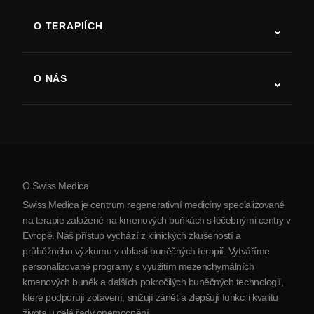
ALS
O TERAPIÍCH
Zotavení po cévní mozkové příhodě
Studie o terapii kmenovými buňkami
Roztroušená skleróza
Terapie kmenovými buňkami
O NÁS
Parkinsonova choroba
Postup léčby kmenovými buňkami
O nás
Artritida
Náklady na terapii kmenovými buňkami
Reference
Zobrazit všechna onemocnění
Mýty o kmenových buňkách
Ceník
Protokol
O Swiss Medica
O Srbsku
Swiss Medica je centrum regenerativní medicíny specializované
Blog
na terapie založené na kmenových buňkách s léčebnými centry v
Evropě. Náš přístup vychází z klinických zkušeností a
Partnerství
průběžného výzkumu v oblasti buněčných terapií. Vytváříme
Kontaktujte nás
personalizované programy s využitím mezenchymálních
kmenových buněk a dalších pokročilých buněčných technologií,
které podporují zotavení, snižují zánět a zlepšují funkci i kvalitu
života u celé řady onemocnění.