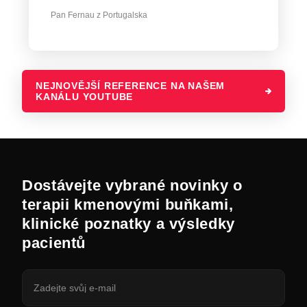
Pan Fernau z Portugalska
NEJNOVĚJŠÍ REFERENCE NA NAŠEM
KANÁLU YOUTUBE
Dostávejte vybrané novinky o
terapii kmenovými buňkami,
klinické poznatky a výsledky
pacientů