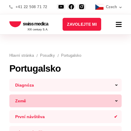
+41 22 508 71 72
Czech
swiss medica
ZAVOLEJTE MI
XXI century S.A.
Hlavní stránka
Posudky
Portugalsko
Portugalsko
Diagnóza
Země
První návštěva