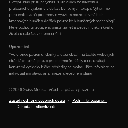
Evropě. Náš přístup vychází z klinických zkušeností a
Partnerství
průběžného výzkumu v oblasti buněčných terapií. Vytváříme
Kontaktujte nás
personalizované programy s využitím mezenchymálních
kmenových buněk a dalších pokročilých buněčných technologií,
které podporují zotavení, snižují zánět a zlepšují funkci i kvalitu
života u celé řady onemocnění.
Upozornění
*Reference pacientů, články a další obsah na těchto webových
stránkách slouží pouze pro informační účely a nezaručují
konkrétní výsledky léčby. Výsledky se mohou lišit v závislosti na
individuálním stavu, anamnéze a léčebném plánu.
© 2026 Swiss Medica. Všechna práva vyhrazena.
Zásady ochrany osobních údajů
Podmínky používání
Dohoda o mlčenlivosti