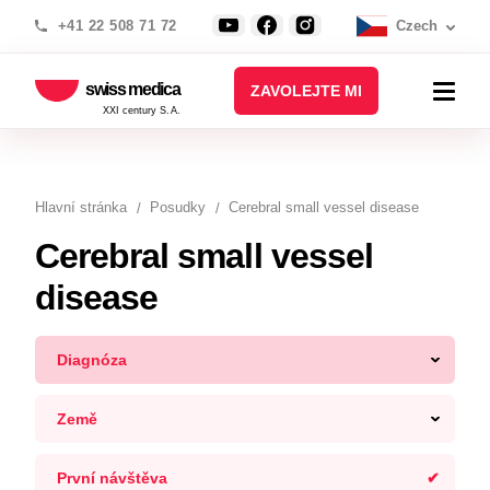
+41 22 508 71 72
Czech
swiss medica
ZAVOLEJTE MI
XXI century S.A.
Hlavní stránka
Posudky
Cerebral small vessel disease
Cerebral small vessel
disease
Diagnóza
Země
První návštěva