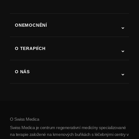
ONEMOCNĚNÍ
Autismus
ALS
O TERAPIÍCH
Zotavení po cévní mozkové příhodě
Studie o terapii kmenovými buňkami
Roztroušená skleróza
Terapie kmenovými buňkami
O NÁS
Parkinsonova choroba
Postup léčby kmenovými buňkami
O nás
Artritida
Náklady na terapii kmenovými buňkami
Reference
Zobrazit všechna onemocnění
Mýty o kmenových buňkách
Ceník
Protokol
O Swiss Medica
O Srbsku
Swiss Medica je centrum regenerativní medicíny specializované
Blog
na terapie založené na kmenových buňkách s léčebnými centry v