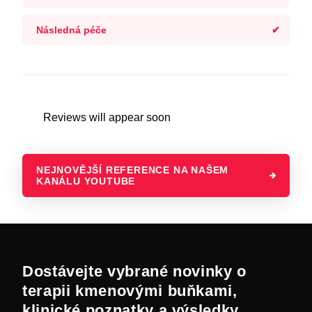
Následná péče
Reviews will appear soon
NEJNOVĚJŠÍ REFERENCE NA NAŠEM
KANÁLU YOUTUBE
Dostávejte vybrané novinky o
terapii kmenovými buňkami,
klinické poznatky a výsledky