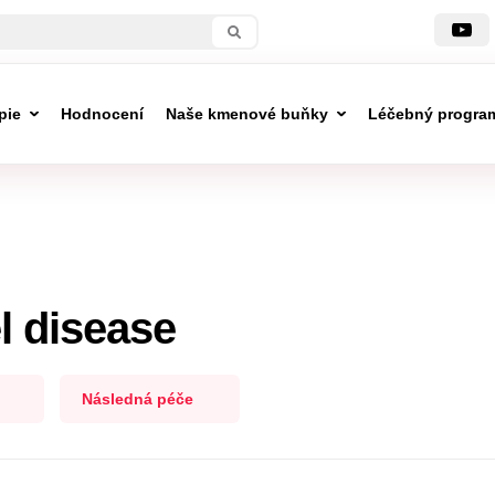
pie
Hodnocení
Naše kmenové buňky
Léčebný progra
l disease
Následná péče