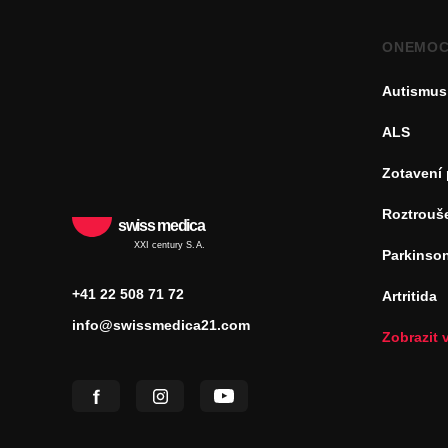
ONEMOC
Autismus
ALS
Zotavení
Roztrouš
swiss medica
XXI century S.A.
Parkinso
+41 22 508 71 72
Artritida
info@swissmedica21.com
Zobrazit