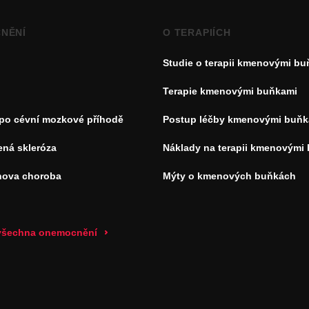
NĚNÍ
O TERAPIÍCH
Studie o terapii kmenovými b
Terapie kmenovými buňkami
 po cévní mozkové příhodě
Postup léčby kmenovými buňk
ená skleróza
Náklady na terapii kmenovými
nova choroba
Mýty o kmenových buňkách
 všechna onemocnění