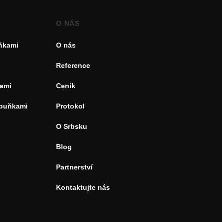
O NÁS
uňkami
O nás
Reference
ami
Ceník
 buňkami
Protokol
O Srbsku
Blog
Partnerství
Kontaktujte nás