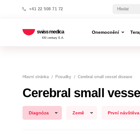
+41 22 508 71 72
swiss medica
Onemocnění
Tera
XXI century S.A.
Hlavní stránka
Posudky
Cerebral small vessel disease
Cerebral small vesse
Diagnóza
Země
První návštěva