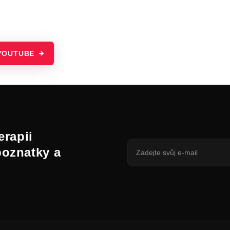
YOUTUBE
erapii
poznatky a