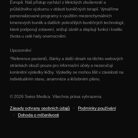
Evropě. Náš přístup vychází z klinických zkušeností a
Partnerství
průběžného výzkumu v oblasti buněčných terapií. Vytváříme
Kontaktujte nás
personalizované programy s využitím mezenchymálních
kmenových buněk a dalších pokročilých buněčných technologií,
které podporují zotavení, snižují zánět a zlepšují funkci i kvalitu
života u celé řady onemocnění.
Upozornění
*Reference pacientů, články a další obsah na těchto webových
stránkách slouží pouze pro informační účely a nezaručují
konkrétní výsledky léčby. Výsledky se mohou lišit v závislosti na
individuálním stavu, anamnéze a léčebném plánu.
© 2026 Swiss Medica. Všechna práva vyhrazena.
Zásady ochrany osobních údajů
Podmínky používání
Dohoda o mlčenlivosti