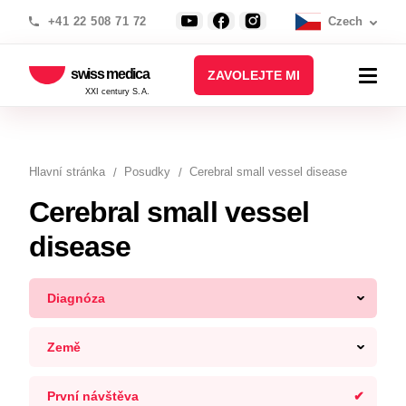
+41 22 508 71 72
Czech
swiss medica
ZAVOLEJTE MI
XXI century S.A.
Hlavní stránka
Posudky
Cerebral small vessel disease
Cerebral small vessel
disease
Diagnóza
Země
První návštěva