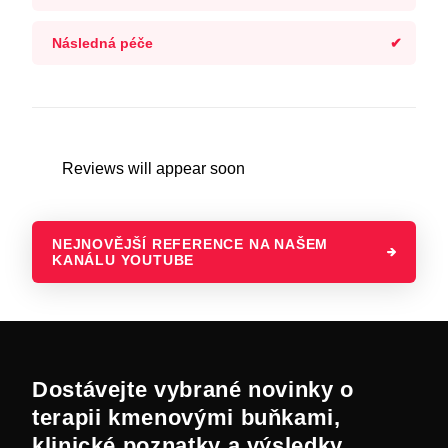
Následná péče
Reviews will appear soon
NEJNOVĚJŠÍ REFERENCE NA NAŠEM
KANÁLU YOUTUBE
Dostávejte vybrané novinky o
terapii kmenovými buňkami,
klinické poznatky a výsledky