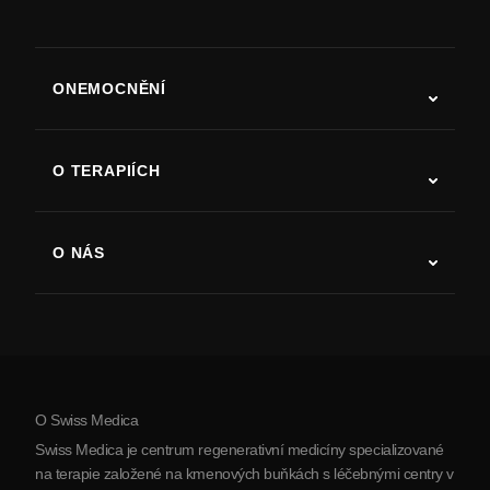
ONEMOCNĚNÍ
Autismus
ALS
O TERAPIÍCH
Zotavení po cévní mozkové příhodě
Studie o terapii kmenovými buňkami
Roztroušená skleróza
Terapie kmenovými buňkami
O NÁS
Parkinsonova choroba
Postup léčby kmenovými buňkami
O nás
Artritida
Náklady na terapii kmenovými buňkami
Reference
Zobrazit všechna onemocnění
Mýty o kmenových buňkách
Ceník
Protokol
O Swiss Medica
O Srbsku
Swiss Medica je centrum regenerativní medicíny specializované
Blog
na terapie založené na kmenových buňkách s léčebnými centry v