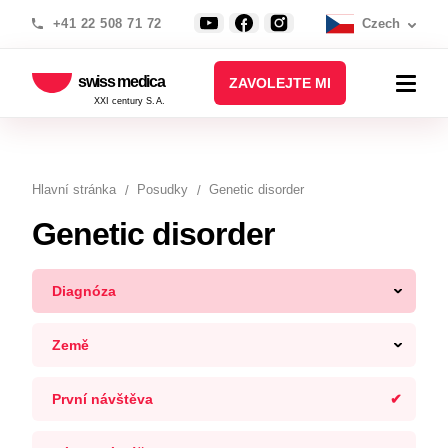
+41 22 508 71 72
Czech
swiss medica
ZAVOLEJTE MI
XXI century S.A.
Hlavní stránka
Posudky
Genetic disorder
Genetic disorder
Diagnóza
Země
První návštěva