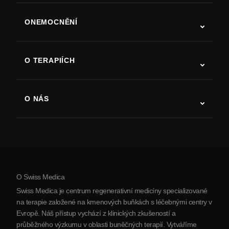
ONEMOCNĚNÍ
Autismus
ALS
O TERAPIÍCH
Zotavení po cévní mozkové příhodě
Studie o terapii kmenovými buňkami
Roztroušená skleróza
Terapie kmenovými buňkami
O NÁS
Parkinsonova choroba
Postup léčby kmenovými buňkami
O nás
Artritida
Náklady na terapii kmenovými buňkami
Reference
Zobrazit všechna onemocnění
Mýty o kmenových buňkách
Ceník
Protokol
O Swiss Medica
O Srbsku
Swiss Medica je centrum regenerativní medicíny specializované
Blog
na terapie založené na kmenových buňkách s léčebnými centry v
Evropě. Náš přístup vychází z klinických zkušeností a
Partnerství
průběžného výzkumu v oblasti buněčných terapií. Vytváříme