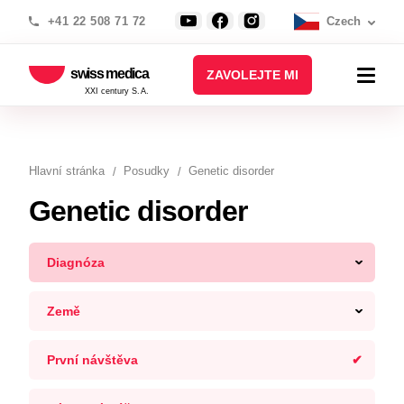
+41 22 508 71 72
Czech
swiss medica
ZAVOLEJTE MI
XXI century S.A.
Hlavní stránka
Posudky
Genetic disorder
Genetic disorder
Diagnóza
Země
První návštěva