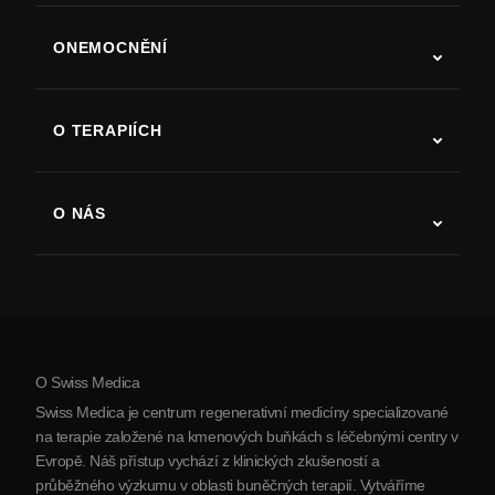
ONEMOCNĚNÍ
Autismus
ALS
O TERAPIÍCH
Zotavení po cévní mozkové příhodě
Studie o terapii kmenovými buňkami
Roztroušená skleróza
Terapie kmenovými buňkami
O NÁS
Parkinsonova choroba
Postup léčby kmenovými buňkami
O nás
Artritida
Náklady na terapii kmenovými buňkami
Reference
Zobrazit všechna onemocnění
Mýty o kmenových buňkách
Ceník
Protokol
O Swiss Medica
O Srbsku
Swiss Medica je centrum regenerativní medicíny specializované
Blog
na terapie založené na kmenových buňkách s léčebnými centry v
Evropě. Náš přístup vychází z klinických zkušeností a
Partnerství
průběžného výzkumu v oblasti buněčných terapií. Vytváříme