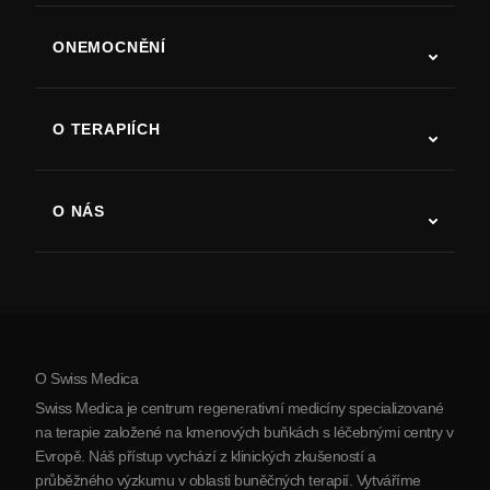
ONEMOCNĚNÍ
Autismus
ALS
O TERAPIÍCH
Zotavení po cévní mozkové příhodě
Studie o terapii kmenovými buňkami
Roztroušená skleróza
Terapie kmenovými buňkami
O NÁS
Parkinsonova choroba
Postup léčby kmenovými buňkami
O nás
Artritida
Náklady na terapii kmenovými buňkami
Reference
Zobrazit všechna onemocnění
Mýty o kmenových buňkách
Ceník
Protokol
O Swiss Medica
O Srbsku
Swiss Medica je centrum regenerativní medicíny specializované
Blog
na terapie založené na kmenových buňkách s léčebnými centry v
Evropě. Náš přístup vychází z klinických zkušeností a
Partnerství
průběžného výzkumu v oblasti buněčných terapií. Vytváříme