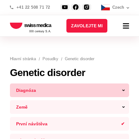
+41 22 508 71 72
Czech
swiss medica
ZAVOLEJTE MI
XXI century S.A.
Hlavní stránka
Posudky
Genetic disorder
Genetic disorder
Diagnóza
Země
První návštěva