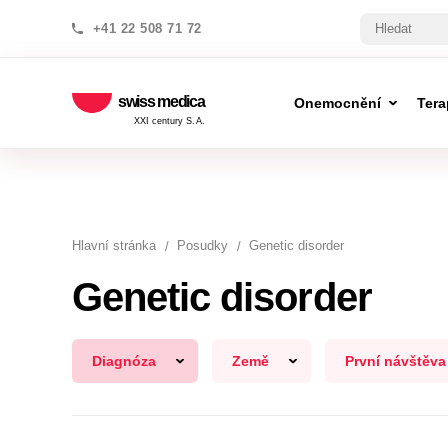
+41 22 508 71 72
swiss medica
Onemocnění
Tera
XXI century S.A.
Hlavní stránka
Posudky
Genetic disorder
Genetic disorder
Diagnóza
Země
První návštěva