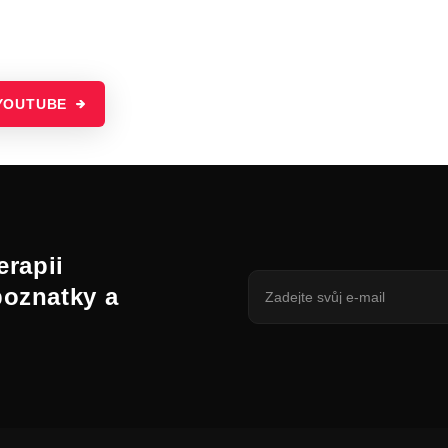
YOUTUBE
erapii
poznatky a