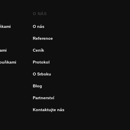
O NÁS
uňkami
O nás
Reference
ami
Ceník
 buňkami
Protokol
O Srbsku
Blog
Partnerství
Kontaktujte nás