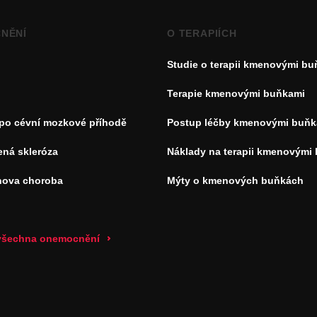
NĚNÍ
O TERAPIÍCH
Studie o terapii kmenovými b
Terapie kmenovými buňkami
 po cévní mozkové příhodě
Postup léčby kmenovými buňk
ená skleróza
Náklady na terapii kmenovými
nova choroba
Mýty o kmenových buňkách
 všechna onemocnění