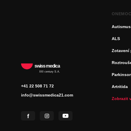
ONEMOC
Autismus
ALS
Zotavení
Roztrouš
swiss medica
XXI century S.A.
Parkinso
+41 22 508 71 72
Artritida
info@swissmedica21.com
Zobrazit