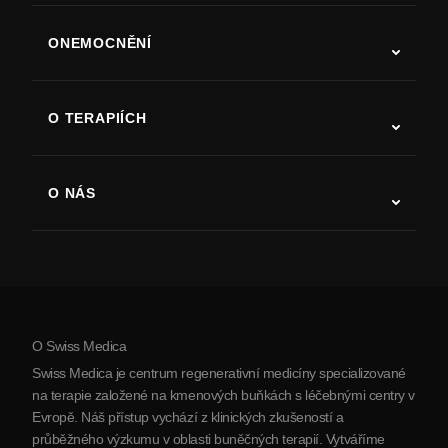
ONEMOCNĚNÍ
Autismus
ALS
O TERAPIÍCH
Zotavení po cévní mozkové příhodě
Studie o terapii kmenovými buňkami
Roztroušená skleróza
Terapie kmenovými buňkami
O NÁS
Parkinsonova choroba
Postup léčby kmenovými buňkami
O nás
Artritida
Náklady na terapii kmenovými buňkami
Reference
Zobrazit všechna onemocnění
Mýty o kmenových buňkách
Ceník
Protokol
O Swiss Medica
O Srbsku
Swiss Medica je centrum regenerativní medicíny specializované
Blog
na terapie založené na kmenových buňkách s léčebnými centry v
Evropě. Náš přístup vychází z klinických zkušeností a
Partnerství
průběžného výzkumu v oblasti buněčných terapií. Vytváříme