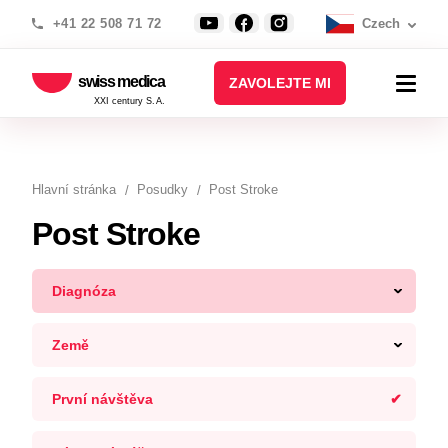
+41 22 508 71 72
Czech
swiss medica
ZAVOLEJTE MI
XXI century S.A.
Hlavní stránka
Posudky
Post Stroke
Post Stroke
Diagnóza
Země
První návštěva