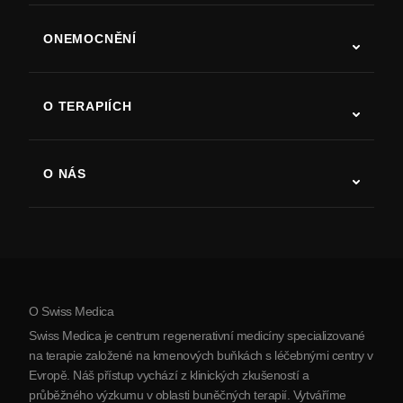
ONEMOCNĚNÍ
Autismus
ALS
O TERAPIÍCH
Zotavení po cévní mozkové příhodě
Studie o terapii kmenovými buňkami
Roztroušená skleróza
Terapie kmenovými buňkami
O NÁS
Parkinsonova choroba
Postup léčby kmenovými buňkami
O nás
Artritida
Náklady na terapii kmenovými buňkami
Reference
Zobrazit všechna onemocnění
Mýty o kmenových buňkách
Ceník
Protokol
O Swiss Medica
O Srbsku
Swiss Medica je centrum regenerativní medicíny specializované
Blog
na terapie založené na kmenových buňkách s léčebnými centry v
Evropě. Náš přístup vychází z klinických zkušeností a
Partnerství
průběžného výzkumu v oblasti buněčných terapií. Vytváříme