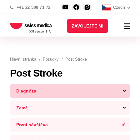
+41 22 508 71 72
Czech
swiss medica
ZAVOLEJTE MI
XXI century S.A.
Hlavní stránka
Posudky
Post Stroke
Post Stroke
Diagnóza
Země
První návštěva