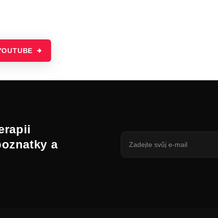
YOUTUBE
erapii
poznatky a