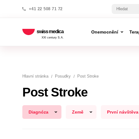
+41 22 508 71 72
swiss medica
Onemocnění
Tera
XXI century S.A.
Hlavní stránka
Posudky
Post Stroke
Post Stroke
Diagnóza
Země
První návštěva