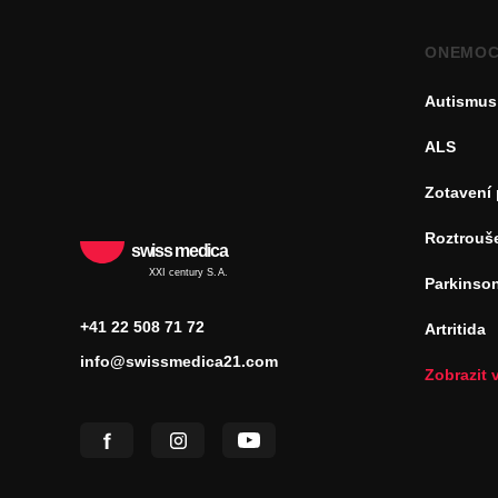
ONEMOC
Autismus
ALS
Zotavení
Roztrouš
swiss medica
XXI century S.A.
Parkinso
+41 22 508 71 72
Artritida
info@swissmedica21.com
Zobrazit