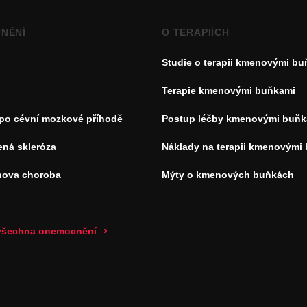
NĚNÍ
O TERAPIÍCH
Studie o terapii kmenovými b
Terapie kmenovými buňkami
 po cévní mozkové příhodě
Postup léčby kmenovými buňk
ená skleróza
Náklady na terapii kmenovými
nova choroba
Mýty o kmenových buňkách
 všechna onemocnění