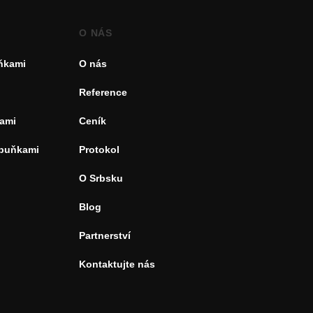
O NÁS
uňkami
O nás
Reference
ami
Ceník
 buňkami
Protokol
O Srbsku
Blog
Partnerství
Kontaktujte nás