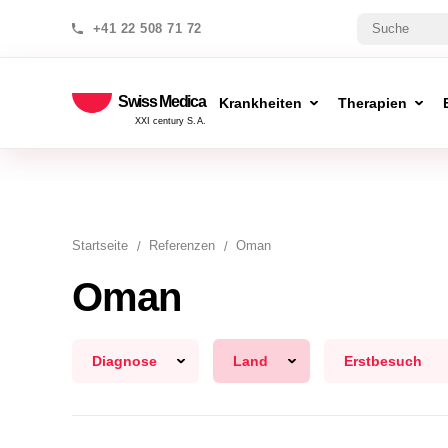
+41 22 508 71 72
Swiss Medica
Krankheiten
Therapien
XXI century S.A.
Startseite
Referenzen
Oman
Oman
Diagnose
Land
Erstbesuch