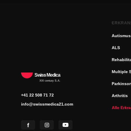
ERKRAN
Autismus
ALS
Rehabilit
Multiple 
Swiss Medica
XXI century S.A.
Parkinso
+41 22 508 71 72
Arthritis
info@swissmedica21.com
Alle Erk