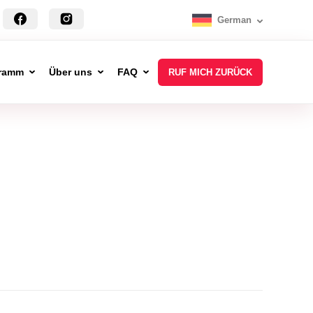
German
ramm
Über uns
FAQ
RUF MICH ZURÜCK