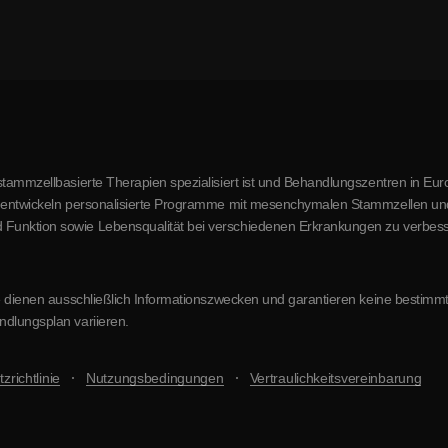
stammzellbasierte Therapien spezialisiert ist und Behandlungszentren in Euro
r entwickeln personalisierte Programme mit mesenchymalen Stammzellen und a
 Funktion sowie Lebensqualität bei verschiedenen Erkrankungen zu verbess
site dienen ausschließlich Informationszwecken und garantieren keine besti
ndlungsplan variieren.
zrichtlinie
Nutzungsbedingungen
Vertraulichkeitsvereinbarung