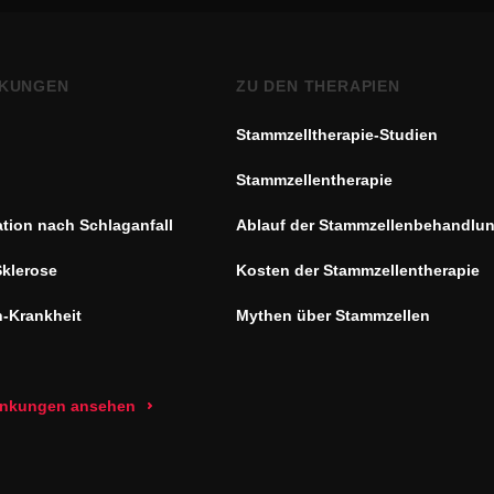
KUNGEN
ZU DEN THERAPIEN
Stammzelltherapie-Studien
Stammzellentherapie
ation nach Schlaganfall
Ablauf der Stammzellenbehandlu
Sklerose
Kosten der Stammzellentherapie
n-Krankheit
Mythen über Stammzellen
rankungen ansehen