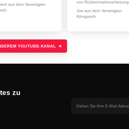
von Rückenmarksverletzung
tient aus dem Vereinigten
eich
Joe aus dem Vereinigten
Königreich
UNSEREM YOUTUBE-KANAL
tes zu