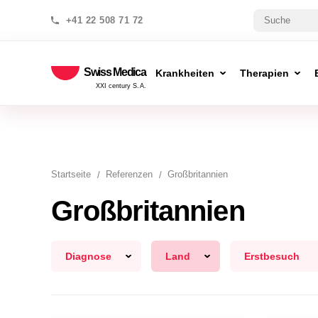
+41 22 508 71 72
Swiss Medica
Krankheiten
Therapien
XXI century S.A.
Startseite
Referenzen
Großbritannien
Großbritannien
Diagnose
Land
Erstbesuch