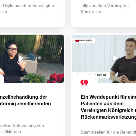
und Kyle aus dem Vereinigten
Tilly aus dem Vereinigten
eich
Königreich
zellbehandlung der
Ein Wendepunkt für ein
förmig-remittierenden
Patienten aus dem
Vereinigten Königreich 
Rückenmarksverletzun
ellen Behandlung von
er Sklerose
Stammzellen für die Behand