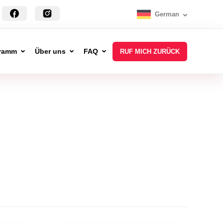
German
ramm
Über uns
FAQ
RUF MICH ZURÜCK