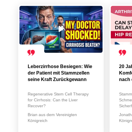
Leberzirrhose Besiegen: Wie
20 Jah
der Patient mit Stammzellen
Komfo
seine Kraft Zurückgewann
nach 
Regenerative Stem Cell Therapy
Stammze
for Cirrhosis: Can the Liver
Schmer
Recover?
Sicher
Brian aus dem Vereinigten
Jonath
Königreich
Königr