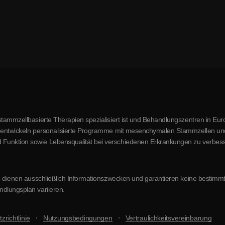
stammzellbasierte Therapien spezialisiert ist und Behandlungszentren in Euro
r entwickeln personalisierte Programme mit mesenchymalen Stammzellen und a
 Funktion sowie Lebensqualität bei verschiedenen Erkrankungen zu verbess
site dienen ausschließlich Informationszwecken und garantieren keine besti
ndlungsplan variieren.
zrichtlinie
Nutzungsbedingungen
Vertraulichkeitsvereinbarung