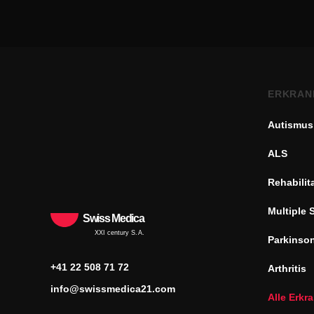
ERKRAN
Autismus
ALS
Rehabilit
Multiple 
Swiss Medica
XXI century S.A.
Parkinso
+41 22 508 71 72
Arthritis
info@swissmedica21.com
Alle Erk