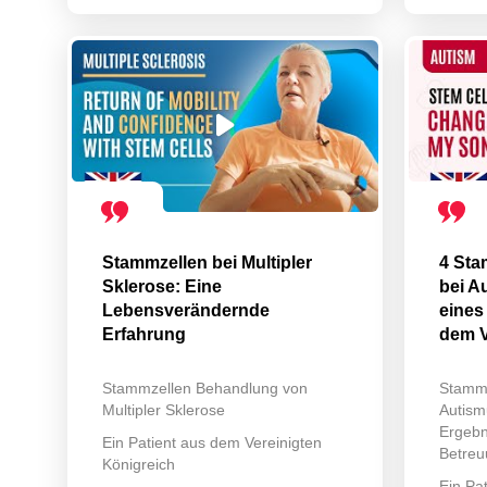
Stammzellen bei Multipler
4 Sta
Sklerose: Eine
bei A
Lebensverändernde
eines
Erfahrung
dem V
Stammzellen Behandlung von
Stammz
Multipler Sklerose
Autism
Ergebn
Ein Patient aus dem Vereinigten
Betreu
Königreich
Ein Pa