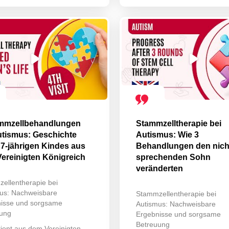
mmzellbehandlungen
Stammzelltherapie bei
utismus: Geschichte
Autismus: Wie 3
 7-jährigen Kindes aus
Behandlungen den nich
ereinigten Königreich
sprechenden Sohn
veränderten
ellentherapie bei
us: Nachweisbare
Stammzellentherapie bei
isse und sorgsame
Autismus: Nachweisbare
ung
Ergebnisse und sorgsame
Betreuung
tient aus dem Vereinigten