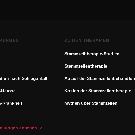
KUNGEN
ZU DEN THERAPIEN
Stammzelltherapie-Studien
Stammzellentherapie
ation nach Schlaganfall
Ablauf der Stammzellenbehandlu
Sklerose
Kosten der Stammzellentherapie
n-Krankheit
Mythen über Stammzellen
rankungen ansehen