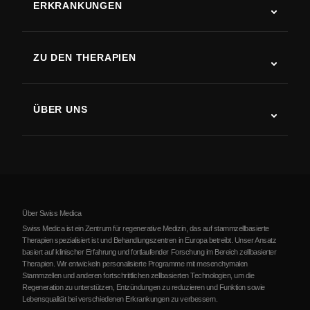
ERKRANKUNGEN
Autismus
ALS
ZU DEN THERAPIEN
Rehabilitation nach Schlaganfall
Stammzelltherapie-Studien
Multiple Sklerose
Stammzellentherapie
ÜBER UNS
Parkinson-Krankheit
Ablauf der Stammzellenbehandlung
Über uns
Arthritis
Kosten der Stammzellentherapie
Erfahrungsberichte
Alle Erkrankungen ansehen
Mythen über Stammzellen
Preise
Protokoll
Über Swiss Medica
Über Serbien
Swiss Medica ist ein Zentrum für regenerative Medizin, das auf stammzellbasierte
Therapien spezialisiert ist und Behandlungszentren in Europa betreibt. Unser Ansatz
Blog
basiert auf klinischer Erfahrung und fortlaufender Forschung im Bereich zellbasierter
Therapien. Wir entwickeln personalisierte Programme mit mesenchymalen
Partnerschaft
Stammzellen und anderen fortschrittlichen zellbasierten Technologien, um die
Regeneration zu unterstützen, Entzündungen zu reduzieren und Funktion sowie
Kontakte
Lebensqualität bei verschiedenen Erkrankungen zu verbessern.