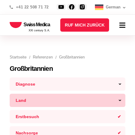
+41 22 508 71 72
German
Swiss Medica
RUF MICH ZURÜCK
XXI century S.A.
Startseite
Referenzen
Großbritannien
Großbritannien
Diagnose
Land
Erstbesuch
Nachsorge