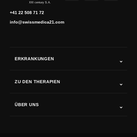
XXI century S.A.
+41 22 508 71 72
info@swissmedica21.com
ERKRANKUNGEN
Autismus
ALS
ZU DEN THERAPIEN
Rehabilitation nach Schlaganfall
Stammzelltherapie-Studien
Multiple Sklerose
Stammzellentherapie
ÜBER UNS
Parkinson-Krankheit
Ablauf der Stammzellenbehandlung
Über uns
Arthritis
Kosten der Stammzellentherapie
Erfahrungsberichte
Alle Erkrankungen ansehen
Mythen über Stammzellen
Preise