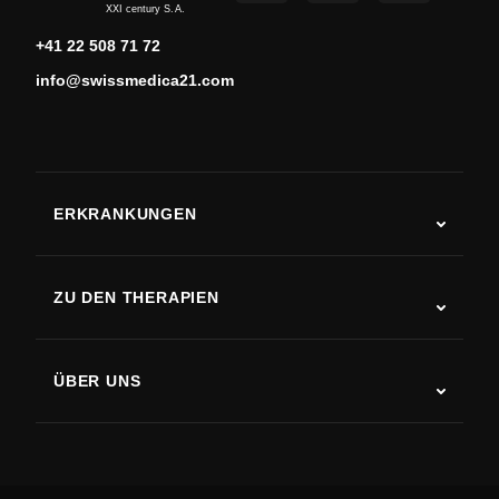
XXI century S.A.
+41 22 508 71 72
info@swissmedica21.com
ERKRANKUNGEN
Autismus
ALS
ZU DEN THERAPIEN
Rehabilitation nach Schlaganfall
Stammzelltherapie-Studien
Multiple Sklerose
Stammzellentherapie
ÜBER UNS
Parkinson-Krankheit
Ablauf der Stammzellenbehandlung
Über uns
Arthritis
Kosten der Stammzellentherapie
Erfahrungsberichte
Alle Erkrankungen ansehen
Mythen über Stammzellen
Preise