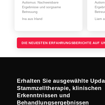
Autismus: Nachweisbare
Autism
Ergebnisse und sorgsame
Ergebn
Betreuung
Betreu
Ina aus Irland
Liam 
DIE NEUESTEN ERFAHRUNGSBERICHTE AUF 
Erhalten Sie ausgewählte Upda
Stammzelltherapie, klinischen
Erkenntnissen und
Behandlungsergebnissen