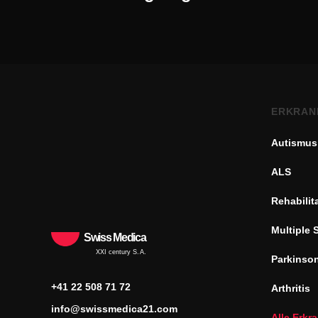
ERKRAN
Autismus
ALS
Rehabilit
Multiple 
Swiss Medica
XXI century S.A.
Parkinso
+41 22 508 71 72
Arthritis
info@swissmedica21.com
Alle Erk