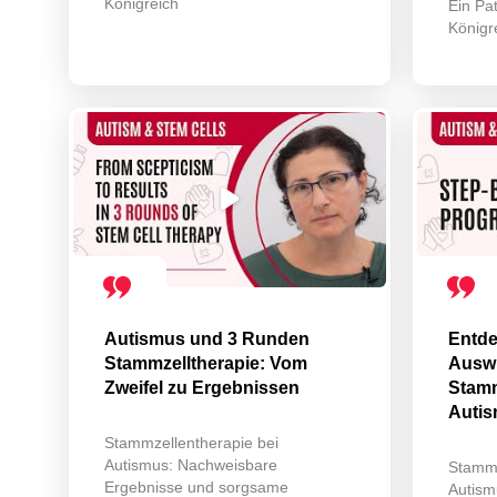
Königreich
Ein Pa
Königr
Autismus und 3 Runden
Entde
Stammzelltherapie: Vom
Auswi
Zweifel zu Ergebnissen
Stamm
Autis
Stammzellentherapie bei
Autismus: Nachweisbare
Stammz
Ergebnisse und sorgsame
Autism