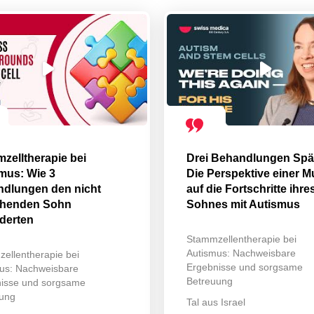
zelltherapie bei
Drei Behandlungen Spä
mus: Wie 3
Die Perspektive einer M
dlungen den nicht
auf die Fortschritte ihre
chenden Sohn
Sohnes mit Autismus
derten
Stammzellentherapie bei
Autismus: Nachweisbare
ellentherapie bei
Ergebnisse und sorgsame
us: Nachweisbare
Betreuung
isse und sorgsame
ung
Tal aus Israel