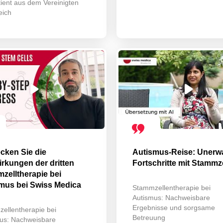
tient aus dem Vereinigten
eich
cken Sie die
Autismus-Reise: Unerwa
rkungen der dritten
Fortschritte mit Stammz
zelltherapie bei
mus bei Swiss Medica
Stammzellentherapie bei
Autismus: Nachweisbare
Ergebnisse und sorgsame
ellentherapie bei
Betreuung
us: Nachweisbare