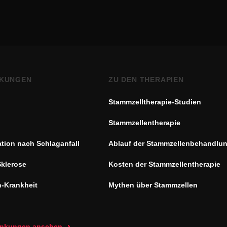
KUNGEN
ZU DEN THERAPIEN
Stammzelltherapie-Studien
Stammzellentherapie
ation nach Schlaganfall
Ablauf der Stammzellenbehandlu
Sklerose
Kosten der Stammzellentherapie
n-Krankheit
Mythen über Stammzellen
rankungen ansehen