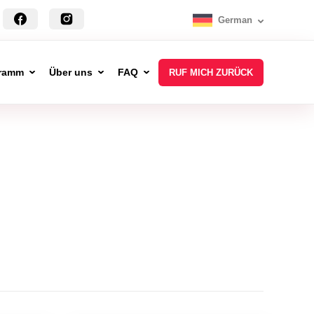
German
ramm
Über uns
FAQ
RUF MICH ZURÜCK