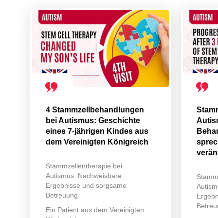
4 Stammzellbehandlungen
Stamm
bei Autismus: Geschichte
Autis
eines 7-jährigen Kindes aus
Behan
dem Vereinigten Königreich
spre
verän
Stammzellentherapie bei
Autismus: Nachweisbare
Stammz
Ergebnisse und sorgsame
Autism
Betreuung
Ergebn
Betreu
Ein Patient aus dem Vereinigten