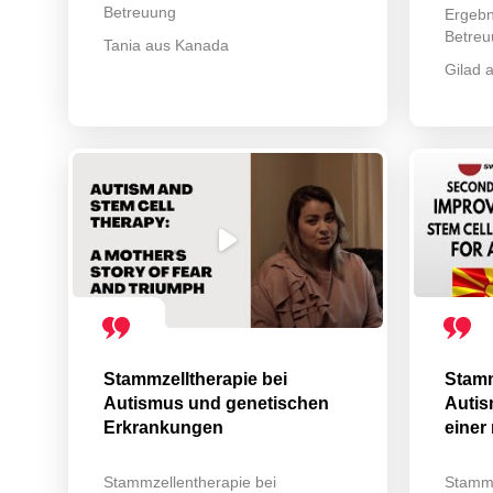
Betreuung
Ergebn
Betreu
Tania aus Kanada
Gilad a
Stammzelltherapie bei
Stamm
Autismus und genetischen
Autis
Erkrankungen
einer
Stammzellentherapie bei
Stammz