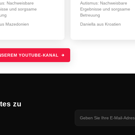
us: Nachweisbare
Autismus: Nachweisbare
isse und sorgsame
Ergebnisse und sorgsame
ung
Betreuung
aus Mazedonien
Daniella aus Kroatien
UNSEREM YOUTUBE-KANAL
tes zu