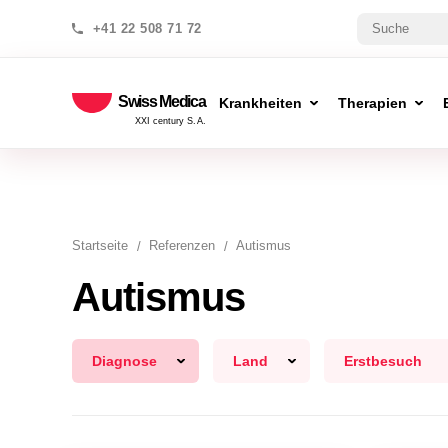
+41 22 508 71 72
Swiss Medica
Krankheiten
Therapien
XXI century S.A.
Startseite
Referenzen
Autismus
Autismus
Diagnose
Land
Erstbesuch