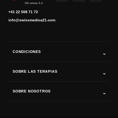
XXI century S.A.
+41 22 508 71 72
info@swissmedica21.com
CONDICIONES
Autismo
ELA
SOBRE LAS TERAPIAS
Recuperación tras ictus
Estudios sobre terapia con células madre
Esclerosis múltiple
Terapia con células madre
SOBRE NOSOTROS
Enfermedad de Parkinson
Procedimiento de tratamiento con células madre
Acerca de nosotros
Artritis
Costo de la terapia con células madre
Testimonios
Ver todas las condiciones
Mitos sobre las células madre
Precios