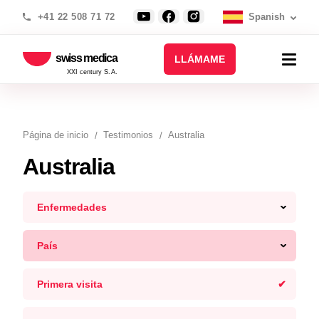
+41 22 508 71 72
Spanish
swiss medica
LLÁMAME
XXI century S.A.
Página de inicio
Testimonios
Australia
Australia
Enfermedades
País
Primera visita