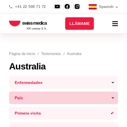
+41 22 508 71 72
Spanish
swiss medica
LLÁMAME
XXI century S.A.
Página de inicio
Testimonios
Australia
Australia
Enfermedades
País
Primera visita