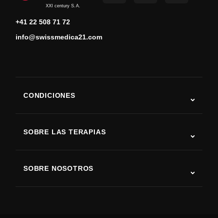
XXI century S.A.
+41 22 508 71 72
info@swissmedica21.com
CONDICIONES
Autismo
ELA
SOBRE LAS TERAPIAS
Recuperación tras ictus
Estudios sobre terapia con células madre
Esclerosis múltiple
Terapia con células madre
SOBRE NOSOTROS
Enfermedad de Parkinson
Procedimiento de tratamiento con células madre
Acerca de nosotros
Artritis
Costo de la terapia con células madre
Testimonios
Ver todas las condiciones
Mitos sobre las células madre
Precios