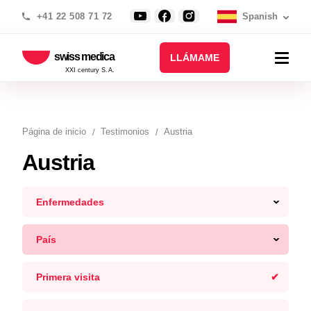
+41 22 508 71 72
Spanish
swiss medica
LLÁMAME
XXI century S.A.
Página de inicio
Testimonios
Austria
Austria
Enfermedades
País
Primera visita