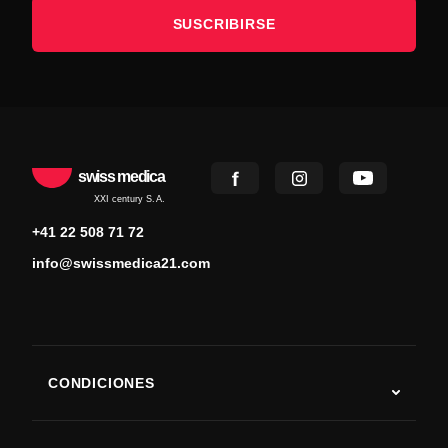
SUSCRIBIRSE
swiss medica
XXI century S.A.
+41 22 508 71 72
info@swissmedica21.com
CONDICIONES
Autismo
ELA