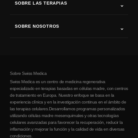
SOBRE LAS TERAPIAS
Recuperación tras ictus
Estudios sobre terapia con células madre
Esclerosis múltiple
Terapia con células madre
SOBRE NOSOTROS
Enfermedad de Parkinson
Procedimiento de tratamiento con células madre
Acerca de nosotros
Artritis
Costo de la terapia con células madre
Testimonios
Ver todas las condiciones
Mitos sobre las células madre
Precios
Protocolo
Sobre Swiss Medica
Sobre Serbia
Swiss Medica es un centro de medicina regenerativa
Blog
especializado en terapias basadas en células madre, con centros
de tratamiento en Europa. Nuestro enfoque se basa en la
Colaboraciones
experiencia clínica y en la investigación continua en el ámbito de
Contacto
las terapias celulares.Desarrollamos programas personalizados
utilizando células madre mesenquimales y otras tecnologías
celulares avanzadas para favorecer la recuperación, reducir la
inflamación y mejorar la función y la calidad de vida en diversas
condiciones.