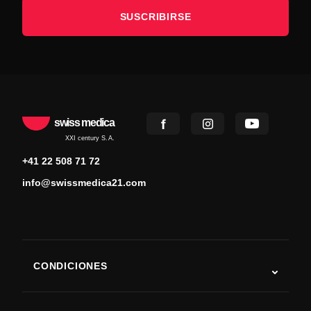
SUSCRIBIRSE
swiss medica
XXI century S.A.
+41 22 508 71 72
info@swissmedica21.com
CONDICIONES
Autismo
ELA