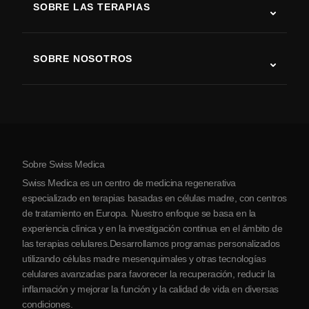
SOBRE LAS TERAPIAS
Recuperación tras ictus
Estudios sobre terapia con células madre
Esclerosis múltiple
Terapia con células madre
SOBRE NOSOTROS
Enfermedad de Parkinson
Procedimiento de tratamiento con células madre
Acerca de nosotros
Artritis
Costo de la terapia con células madre
Testimonios
Ver todas las condiciones
Mitos sobre las células madre
Precios
Protocolo
Sobre Swiss Medica
Sobre Serbia
Swiss Medica es un centro de medicina regenerativa
Blog
especializado en terapias basadas en células madre, con centros
de tratamiento en Europa. Nuestro enfoque se basa en la
Colaboraciones
experiencia clínica y en la investigación continua en el ámbito de
Contacto
las terapias celulares.Desarrollamos programas personalizados
utilizando células madre mesenquimales y otras tecnologías
celulares avanzadas para favorecer la recuperación, reducir la
inflamación y mejorar la función y la calidad de vida en diversas
condiciones.