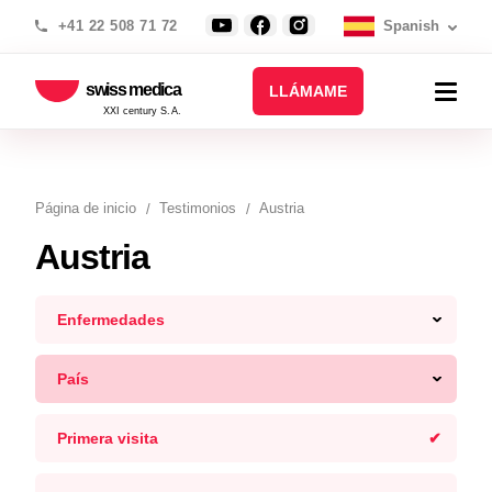
+41 22 508 71 72
Spanish
swiss medica
LLÁMAME
XXI century S.A.
Página de inicio
Testimonios
Austria
Austria
Enfermedades
País
Primera visita