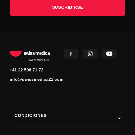
SUSCRIBIRSE
swiss medica
XXI century S.A.
+41 22 508 71 72
info@swissmedica21.com
CONDICIONES
Autismo
ELA