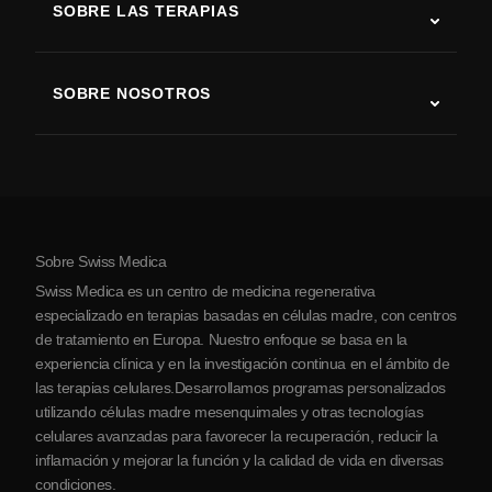
SOBRE LAS TERAPIAS
Recuperación tras ictus
Estudios sobre terapia con células madre
Esclerosis múltiple
Terapia con células madre
SOBRE NOSOTROS
Enfermedad de Parkinson
Procedimiento de tratamiento con células madre
Acerca de nosotros
Artritis
Costo de la terapia con células madre
Testimonios
Ver todas las condiciones
Mitos sobre las células madre
Precios
Protocolo
Sobre Swiss Medica
Sobre Serbia
Swiss Medica es un centro de medicina regenerativa
Blog
especializado en terapias basadas en células madre, con centros
de tratamiento en Europa. Nuestro enfoque se basa en la
Colaboraciones
experiencia clínica y en la investigación continua en el ámbito de
Contacto
las terapias celulares.Desarrollamos programas personalizados
utilizando células madre mesenquimales y otras tecnologías
celulares avanzadas para favorecer la recuperación, reducir la
inflamación y mejorar la función y la calidad de vida en diversas
condiciones.