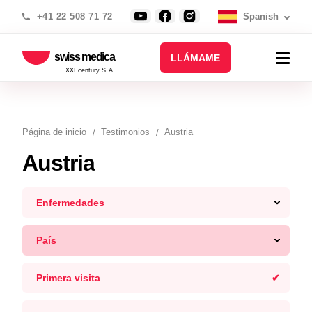
+41 22 508 71 72
Spanish
swiss medica
LLÁMAME
XXI century S.A.
Página de inicio
Testimonios
Austria
Austria
Enfermedades
País
Primera visita