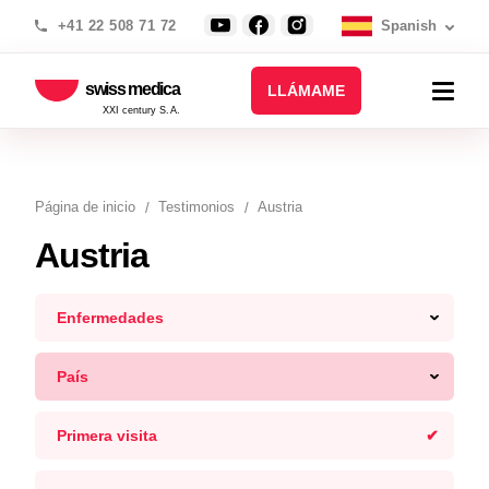
+41 22 508 71 72
Spanish
swiss medica
LLÁMAME
XXI century S.A.
Página de inicio
Testimonios
Austria
Austria
Enfermedades
País
Primera visita