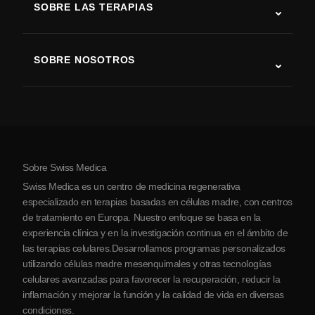
SOBRE LAS TERAPIAS
Recuperación tras ictus
Estudios sobre terapia con células madre
Esclerosis múltiple
Terapia con células madre
SOBRE NOSOTROS
Enfermedad de Parkinson
Procedimiento de tratamiento con células madre
Acerca de nosotros
Artritis
Costo de la terapia con células madre
Testimonios
Ver todas las condiciones
Mitos sobre las células madre
Precios
Protocolo
Sobre Swiss Medica
Sobre Serbia
Swiss Medica es un centro de medicina regenerativa
Blog
especializado en terapias basadas en células madre, con centros
de tratamiento en Europa. Nuestro enfoque se basa en la
Colaboraciones
experiencia clínica y en la investigación continua en el ámbito de
Contacto
las terapias celulares.Desarrollamos programas personalizados
utilizando células madre mesenquimales y otras tecnologías
celulares avanzadas para favorecer la recuperación, reducir la
inflamación y mejorar la función y la calidad de vida en diversas
condiciones.