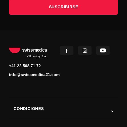
SUSCRIBIRSE
swiss medica
XXI century S.A.
+41 22 508 71 72
info@swissmedica21.com
CONDICIONES
Autismo
ELA