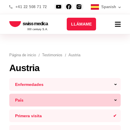
+41 22 508 71 72
Spanish
swiss medica
LLÁMAME
XXI century S.A.
Página de inicio
Testimonios
Austria
Austria
Enfermedades
País
Primera visita