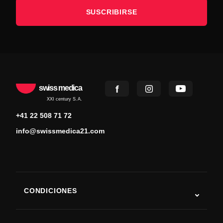
SUSCRIBIRSE
swiss medica
XXI century S.A.
+41 22 508 71 72
info@swissmedica21.com
CONDICIONES
Autismo
ELA