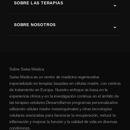
SOBRE LAS TERAPIAS
Recuperación tras ictus
Estudios sobre terapia con células madre
Esclerosis múltiple
Terapia con células madre
SOBRE NOSOTROS
Enfermedad de Parkinson
Procedimiento de tratamiento con células madre
Acerca de nosotros
Artritis
Costo de la terapia con células madre
Testimonios
Ver todas las condiciones
Mitos sobre las células madre
Precios
Protocolo
Sobre Swiss Medica
Sobre Serbia
Swiss Medica es un centro de medicina regenerativa
Blog
especializado en terapias basadas en células madre, con centros
de tratamiento en Europa. Nuestro enfoque se basa en la
Colaboraciones
experiencia clínica y en la investigación continua en el ámbito de
Contacto
las terapias celulares.Desarrollamos programas personalizados
utilizando células madre mesenquimales y otras tecnologías
celulares avanzadas para favorecer la recuperación, reducir la
inflamación y mejorar la función y la calidad de vida en diversas
condiciones.