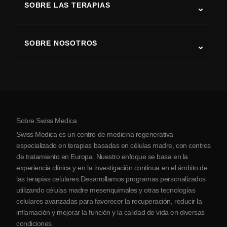
SOBRE LAS TERAPIAS
Recuperación tras ictus
Estudios sobre terapia con células madre
Esclerosis múltiple
Terapia con células madre
SOBRE NOSOTROS
Enfermedad de Parkinson
Procedimiento de tratamiento con células madre
Acerca de nosotros
Artritis
Costo de la terapia con células madre
Testimonios
Ver todas las condiciones
Mitos sobre las células madre
Precios
Protocolo
Sobre Swiss Medica
Sobre Serbia
Swiss Medica es un centro de medicina regenerativa
Blog
especializado en terapias basadas en células madre, con centros
de tratamiento en Europa. Nuestro enfoque se basa en la
Colaboraciones
experiencia clínica y en la investigación continua en el ámbito de
Contacto
las terapias celulares.Desarrollamos programas personalizados
utilizando células madre mesenquimales y otras tecnologías
celulares avanzadas para favorecer la recuperación, reducir la
inflamación y mejorar la función y la calidad de vida en diversas
condiciones.