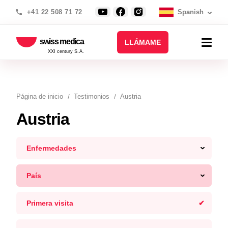
+41 22 508 71 72
Spanish
swiss medica
LLÁMAME
XXI century S.A.
Página de inicio
Testimonios
Austria
Austria
Enfermedades
País
Primera visita