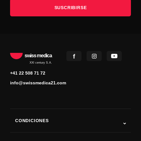
SUSCRIBIRSE
swiss medica
XXI century S.A.
+41 22 508 71 72
info@swissmedica21.com
CONDICIONES
Autismo
ELA