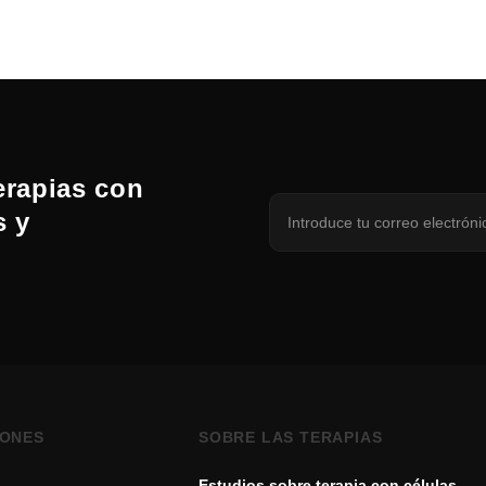
erapias con
s y
IONES
SOBRE LAS TERAPIAS
Estudios sobre terapia con células