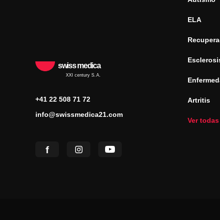
ELA
Recuperac
Esclerosi
swiss medica
XXI century S.A.
Enfermed
+41 22 508 71 72
Artritis
info@swissmedica21.com
Ver todas