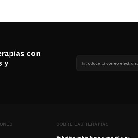
erapias con
s y
IONES
SOBRE LAS TERAPIAS
Estudios sobre terapia con células