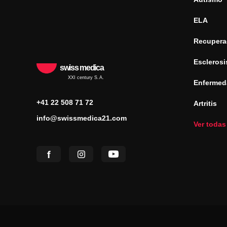
ELA
Recuperac
Esclerosi
swiss medica
XXI century S.A.
Enfermed
+41 22 508 71 72
Artritis
info@swissmedica21.com
Ver todas