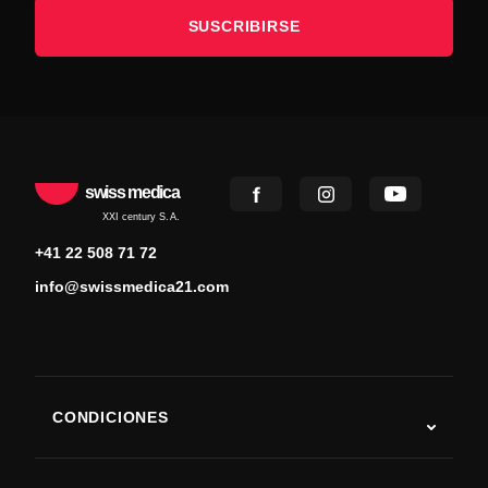
SUSCRIBIRSE
swiss medica
XXI century S.A.
+41 22 508 71 72
info@swissmedica21.com
CONDICIONES
Autismo
ELA