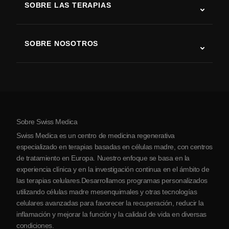
SOBRE LAS TERAPIAS
Recuperación tras ictus
Estudios sobre terapia con células madre
Esclerosis múltiple
Terapia con células madre
SOBRE NOSOTROS
Enfermedad de Parkinson
Procedimiento de tratamiento con células madre
Acerca de nosotros
Artritis
Costo de la terapia con células madre
Testimonios
Ver todas las condiciones
Mitos sobre las células madre
Precios
Protocolo
Sobre Swiss Medica
Sobre Serbia
Swiss Medica es un centro de medicina regenerativa
Blog
especializado en terapias basadas en células madre, con centros
de tratamiento en Europa. Nuestro enfoque se basa en la
Colaboraciones
experiencia clínica y en la investigación continua en el ámbito de
Contacto
las terapias celulares.Desarrollamos programas personalizados
utilizando células madre mesenquimales y otras tecnologías
celulares avanzadas para favorecer la recuperación, reducir la
inflamación y mejorar la función y la calidad de vida en diversas
condiciones.