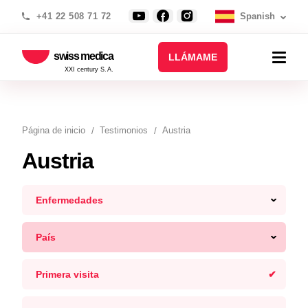
+41 22 508 71 72
Spanish
swiss medica
LLÁMAME
XXI century S.A.
Página de inicio
Testimonios
Austria
Austria
Enfermedades
País
Primera visita