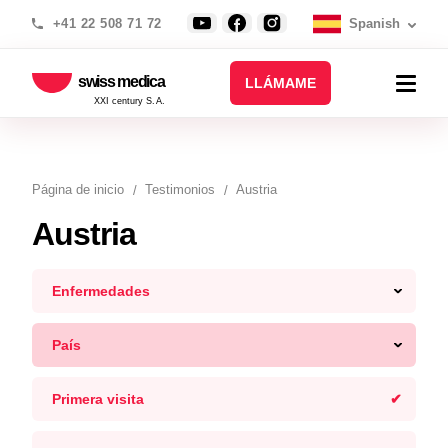
+41 22 508 71 72
Spanish
swiss medica
LLÁMAME
XXI century S.A.
Página de inicio
Testimonios
Austria
Austria
Enfermedades
País
Primera visita