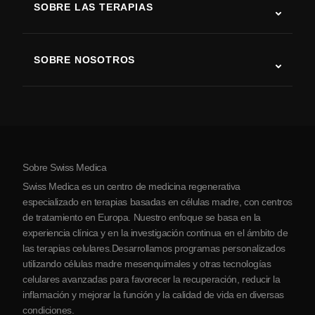
SOBRE LAS TERAPIAS
Recuperación tras ictus
Estudios sobre terapia con células madre
Esclerosis múltiple
Terapia con células madre
SOBRE NOSOTROS
Enfermedad de Parkinson
Procedimiento de tratamiento con células madre
Acerca de nosotros
Artritis
Costo de la terapia con células madre
Testimonios
Ver todas las condiciones
Mitos sobre las células madre
Precios
Protocolo
Sobre Swiss Medica
Sobre Serbia
Swiss Medica es un centro de medicina regenerativa
Blog
especializado en terapias basadas en células madre, con centros
de tratamiento en Europa. Nuestro enfoque se basa en la
Colaboraciones
experiencia clínica y en la investigación continua en el ámbito de
Contacto
las terapias celulares.Desarrollamos programas personalizados
utilizando células madre mesenquimales y otras tecnologías
celulares avanzadas para favorecer la recuperación, reducir la
inflamación y mejorar la función y la calidad de vida en diversas
condiciones.