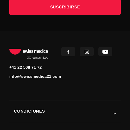
SUSCRIBIRSE
swiss medica
XXI century S.A.
+41 22 508 71 72
info@swissmedica21.com
CONDICIONES
Autismo
ELA