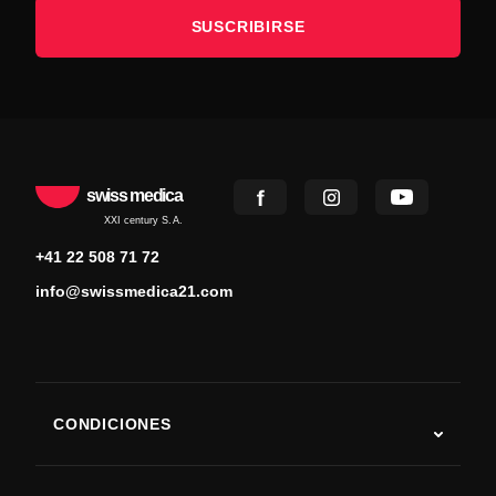
SUSCRIBIRSE
swiss medica
XXI century S.A.
+41 22 508 71 72
info@swissmedica21.com
CONDICIONES
Autismo
ELA