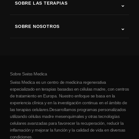
SOBRE LAS TERAPIAS
Recuperación tras ictus
Estudios sobre terapia con células madre
Esclerosis múltiple
Terapia con células madre
SOBRE NOSOTROS
Enfermedad de Parkinson
Procedimiento de tratamiento con células madre
Acerca de nosotros
Artritis
Costo de la terapia con células madre
Testimonios
Ver todas las condiciones
Mitos sobre las células madre
Precios
Protocolo
Sobre Swiss Medica
Sobre Serbia
Swiss Medica es un centro de medicina regenerativa
Blog
especializado en terapias basadas en células madre, con centros
de tratamiento en Europa. Nuestro enfoque se basa en la
Colaboraciones
experiencia clínica y en la investigación continua en el ámbito de
Contacto
las terapias celulares.Desarrollamos programas personalizados
utilizando células madre mesenquimales y otras tecnologías
celulares avanzadas para favorecer la recuperación, reducir la
inflamación y mejorar la función y la calidad de vida en diversas
condiciones.