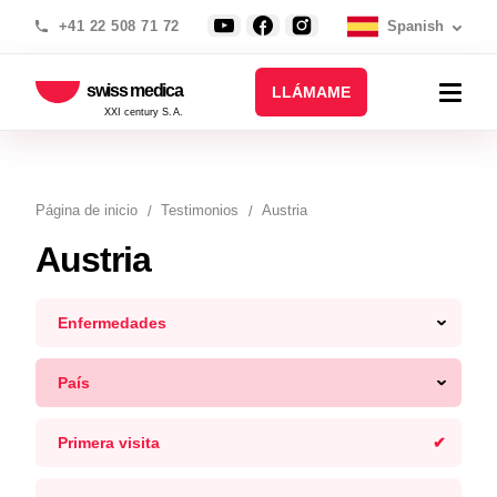
+41 22 508 71 72
Spanish
swiss medica
LLÁMAME
XXI century S.A.
Página de inicio
Testimonios
Austria
Austria
Enfermedades
País
Primera visita