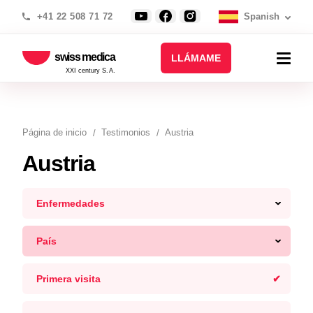
+41 22 508 71 72
Spanish
swiss medica
LLÁMAME
XXI century S.A.
Página de inicio
Testimonios
Austria
Austria
Enfermedades
País
Primera visita