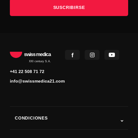
SUSCRIBIRSE
swiss medica
XXI century S.A.
+41 22 508 71 72
info@swissmedica21.com
CONDICIONES
Autismo
ELA