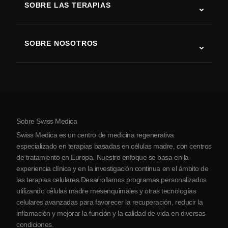
SOBRE LAS TERAPIAS
Recuperación tras ictus
Estudios sobre terapia con células madre
Esclerosis múltiple
Terapia con células madre
SOBRE NOSOTROS
Enfermedad de Parkinson
Procedimiento de tratamiento con células madre
Acerca de nosotros
Artritis
Costo de la terapia con células madre
Testimonios
Ver todas las condiciones
Mitos sobre las células madre
Precios
Protocolo
Sobre Swiss Medica
Sobre Serbia
Swiss Medica es un centro de medicina regenerativa
Blog
especializado en terapias basadas en células madre, con centros
de tratamiento en Europa. Nuestro enfoque se basa en la
Colaboraciones
experiencia clínica y en la investigación continua en el ámbito de
Contacto
las terapias celulares.Desarrollamos programas personalizados
utilizando células madre mesenquimales y otras tecnologías
celulares avanzadas para favorecer la recuperación, reducir la
inflamación y mejorar la función y la calidad de vida en diversas
condiciones.