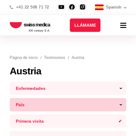
+41 22 508 71 72
Spanish
swiss medica
LLÁMAME
XXI century S.A.
Página de inicio
Testimonios
Austria
Austria
Enfermedades
País
Primera visita