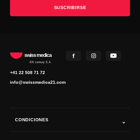
SUSCRIBIRSE
swiss medica
XXI century S.A.
+41 22 508 71 72
info@swissmedica21.com
CONDICIONES
Autismo
ELA