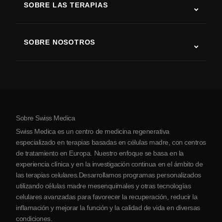
SOBRE LAS TERAPIAS
Recuperación tras ictus
Estudios sobre terapia con células madre
Esclerosis múltiple
Terapia con células madre
SOBRE NOSOTROS
Enfermedad de Parkinson
Procedimiento de tratamiento con células madre
Acerca de nosotros
Artritis
Costo de la terapia con células madre
Testimonios
Ver todas las condiciones
Mitos sobre las células madre
Precios
Protocolo
Sobre Swiss Medica
Sobre Serbia
Swiss Medica es un centro de medicina regenerativa
Blog
especializado en terapias basadas en células madre, con centros
de tratamiento en Europa. Nuestro enfoque se basa en la
Colaboraciones
experiencia clínica y en la investigación continua en el ámbito de
Contacto
las terapias celulares.Desarrollamos programas personalizados
utilizando células madre mesenquimales y otras tecnologías
celulares avanzadas para favorecer la recuperación, reducir la
inflamación y mejorar la función y la calidad de vida en diversas
condiciones.