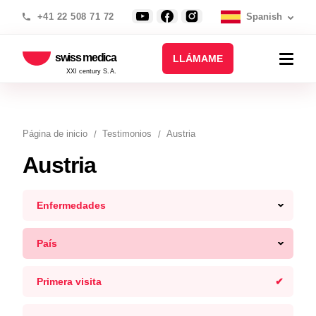
+41 22 508 71 72
Spanish
swiss medica
LLÁMAME
XXI century S.A.
Página de inicio
Testimonios
Austria
Austria
Enfermedades
País
Primera visita