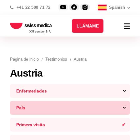
+41 22 508 71 72
Spanish
swiss medica
LLÁMAME
XXI century S.A.
Página de inicio
Testimonios
Austria
Austria
Enfermedades
País
Primera visita