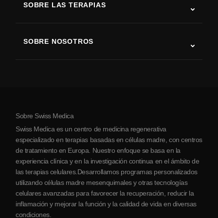
SOBRE LAS TERAPIAS
Recuperación tras ictus
Estudios sobre terapia con células madre
Esclerosis múltiple
Terapia con células madre
SOBRE NOSOTROS
Enfermedad de Parkinson
Procedimiento de tratamiento con células madre
Acerca de nosotros
Artritis
Costo de la terapia con células madre
Testimonios
Ver todas las condiciones
Mitos sobre las células madre
Precios
Protocolo
Sobre Swiss Medica
Sobre Serbia
Swiss Medica es un centro de medicina regenerativa
Blog
especializado en terapias basadas en células madre, con centros
de tratamiento en Europa. Nuestro enfoque se basa en la
Colaboraciones
experiencia clínica y en la investigación continua en el ámbito de
Contacto
las terapias celulares.Desarrollamos programas personalizados
utilizando células madre mesenquimales y otras tecnologías
celulares avanzadas para favorecer la recuperación, reducir la
inflamación y mejorar la función y la calidad de vida en diversas
condiciones.