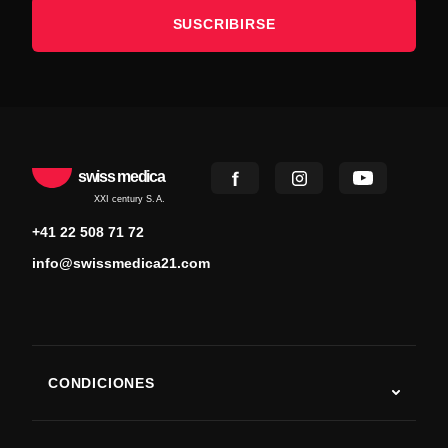
SUSCRIBIRSE
swiss medica
XXI century S.A.
+41 22 508 71 72
info@swissmedica21.com
CONDICIONES
Autismo
ELA