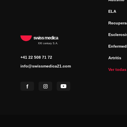
ELA
Recuperac
Esclerosi
swiss medica
XXI century S.A.
Enfermed
+41 22 508 71 72
Artritis
info@swissmedica21.com
Ver todas