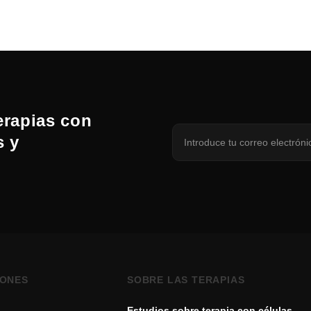
erapias con
s y
IONES
SOBRE LAS TERAPIAS
Estudios sobre terapia con células