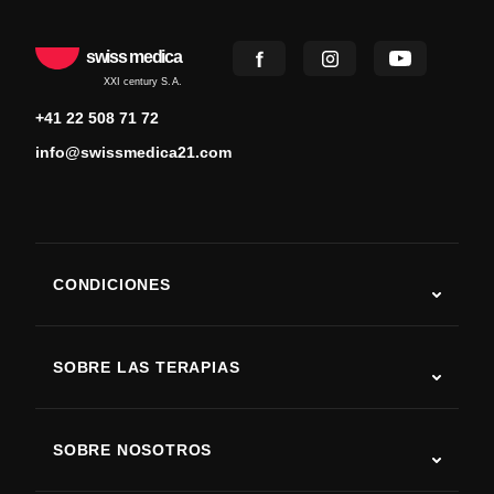
swiss medica
XXI century S.A.
+41 22 508 71 72
info@swissmedica21.com
CONDICIONES
Autismo
ELA
SOBRE LAS TERAPIAS
Recuperación tras ictus
Estudios sobre terapia con células madre
Esclerosis múltiple
Terapia con células madre
SOBRE NOSOTROS
Enfermedad de Parkinson
Procedimiento de tratamiento con células madre
Acerca de nosotros