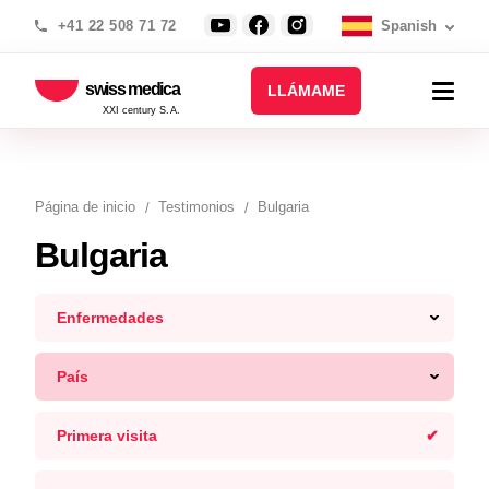
+41 22 508 71 72
Spanish
swiss medica
LLÁMAME
XXI century S.A.
Página de inicio
Testimonios
Bulgaria
Bulgaria
Enfermedades
País
Primera visita