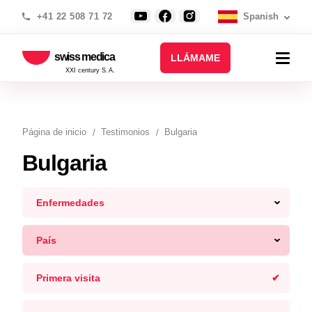
+41 22 508 71 72
Spanish
swiss medica
LLÁMAME
XXI century S.A.
Página de inicio
Testimonios
Bulgaria
Bulgaria
Enfermedades
País
Primera visita