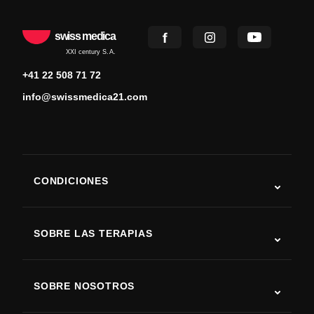
swiss medica
XXI century S.A.
+41 22 508 71 72
info@swissmedica21.com
CONDICIONES
Autismo
ELA
SOBRE LAS TERAPIAS
Recuperación tras ictus
Estudios sobre terapia con células madre
Esclerosis múltiple
Terapia con células madre
SOBRE NOSOTROS
Enfermedad de Parkinson
Procedimiento de tratamiento con células madre
Acerca de nosotros