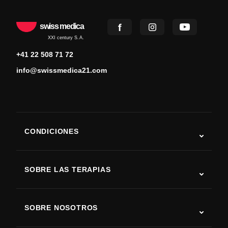
swiss medica
XXI century S.A.
+41 22 508 71 72
info@swissmedica21.com
CONDICIONES
Autismo
ELA
SOBRE LAS TERAPIAS
Recuperación tras ictus
Estudios sobre terapia con células madre
Esclerosis múltiple
Terapia con células madre
SOBRE NOSOTROS
Enfermedad de Parkinson
Procedimiento de tratamiento con células madre
Acerca de nosotros