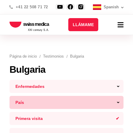
+41 22 508 71 72
Spanish
swiss medica
LLÁMAME
XXI century S.A.
Página de inicio
Testimonios
Bulgaria
Bulgaria
Enfermedades
País
Primera visita