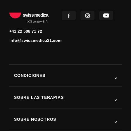
swiss medica
XXI century S.A.
+41 22 508 71 72
info@swissmedica21.com
CONDICIONES
Autismo
ELA
SOBRE LAS TERAPIAS
Recuperación tras ictus
Estudios sobre terapia con células madre
Esclerosis múltiple
Terapia con células madre
SOBRE NOSOTROS
Enfermedad de Parkinson
Procedimiento de tratamiento con células madre
Acerca de nosotros