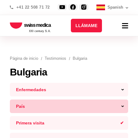
+41 22 508 71 72
Spanish
swiss medica
LLÁMAME
XXI century S.A.
Página de inicio
Testimonios
Bulgaria
Bulgaria
Enfermedades
País
Primera visita