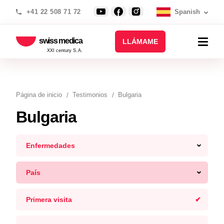
+41 22 508 71 72
Spanish
swiss medica
LLÁMAME
XXI century S.A.
Página de inicio
Testimonios
Bulgaria
Bulgaria
Enfermedades
País
Primera visita