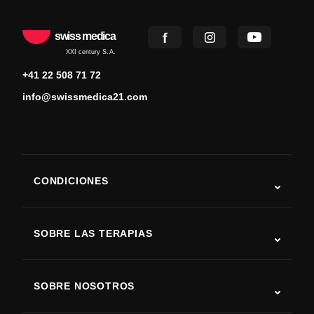
swiss medica
XXI century S.A.
+41 22 508 71 72
info@swissmedica21.com
CONDICIONES
Autismo
ELA
SOBRE LAS TERAPIAS
Recuperación tras ictus
Estudios sobre terapia con células madre
Esclerosis múltiple
Terapia con células madre
SOBRE NOSOTROS
Enfermedad de Parkinson
Procedimiento de tratamiento con células madre
Acerca de nosotros