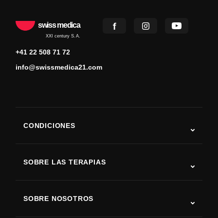
swiss medica
XXI century S.A.
+41 22 508 71 72
info@swissmedica21.com
CONDICIONES
Autismo
ELA
SOBRE LAS TERAPIAS
Recuperación tras ictus
Estudios sobre terapia con células madre
Esclerosis múltiple
Terapia con células madre
SOBRE NOSOTROS
Enfermedad de Parkinson
Procedimiento de tratamiento con células madre
Acerca de nosotros