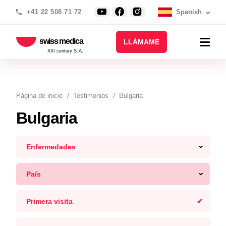
+41 22 508 71 72
Spanish
swiss medica
LLÁMAME
XXI century S.A.
Página de inicio
Testimonios
Bulgaria
Bulgaria
Enfermedades
País
Primera visita