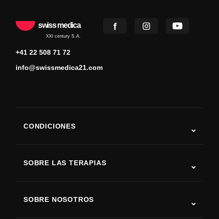
swiss medica
XXI century S.A.
+41 22 508 71 72
info@swissmedica21.com
CONDICIONES
Autismo
ELA
SOBRE LAS TERAPIAS
Recuperación tras ictus
Estudios sobre terapia con células madre
Esclerosis múltiple
Terapia con células madre
SOBRE NOSOTROS
Enfermedad de Parkinson
Procedimiento de tratamiento con células madre
Acerca de nosotros