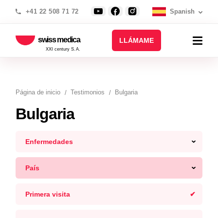
+41 22 508 71 72
Spanish
swiss medica
LLÁMAME
XXI century S.A.
Página de inicio
Testimonios
Bulgaria
Bulgaria
Enfermedades
País
Primera visita