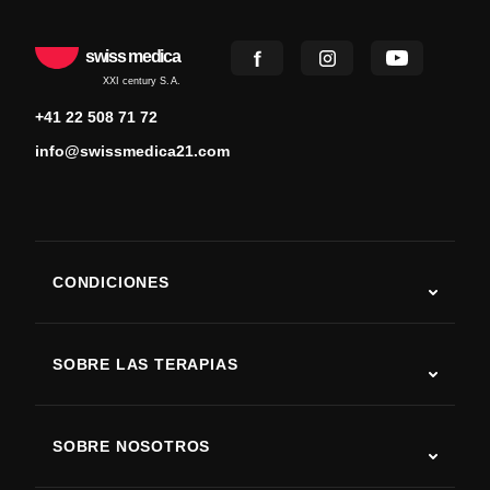
swiss medica
XXI century S.A.
+41 22 508 71 72
info@swissmedica21.com
CONDICIONES
Autismo
ELA
SOBRE LAS TERAPIAS
Recuperación tras ictus
Estudios sobre terapia con células madre
Esclerosis múltiple
Terapia con células madre
SOBRE NOSOTROS
Enfermedad de Parkinson
Procedimiento de tratamiento con células madre
Acerca de nosotros