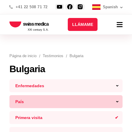
+41 22 508 71 72
Spanish
swiss medica
LLÁMAME
XXI century S.A.
Página de inicio
Testimonios
Bulgaria
Bulgaria
Enfermedades
País
Primera visita