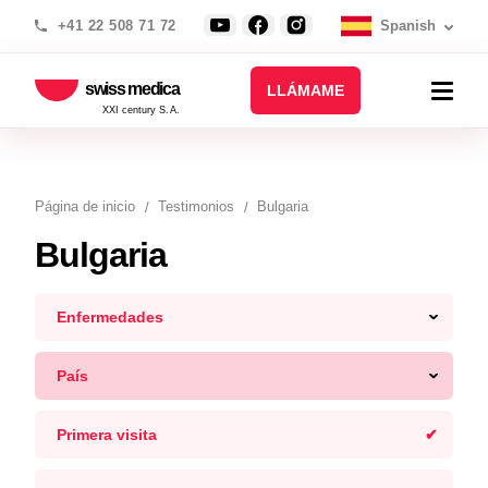
+41 22 508 71 72
Spanish
swiss medica
LLÁMAME
XXI century S.A.
Página de inicio
Testimonios
Bulgaria
Bulgaria
Enfermedades
País
Primera visita