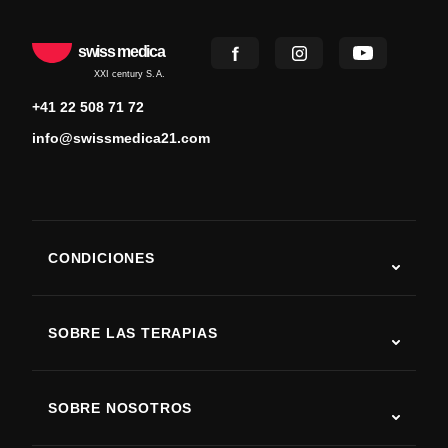
swiss medica
XXI century S.A.
+41 22 508 71 72
info@swissmedica21.com
CONDICIONES
Autismo
ELA
SOBRE LAS TERAPIAS
Recuperación tras ictus
Estudios sobre terapia con células madre
Esclerosis múltiple
Terapia con células madre
SOBRE NOSOTROS
Enfermedad de Parkinson
Procedimiento de tratamiento con células madre
Acerca de nosotros